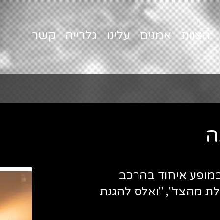
הצוות
אמנים
עלינו
גלרייה
קשר
ה
 הרוק משנות ה"90" במופע איחוד בהרכב
לת מהצד", "ואלס להגנת