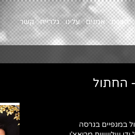
הצוות
אמנים
עלינו
גלרייה
קשר
- החתול
ל במגפיים בגרסה
 ידי שלישיית מריאצ'י