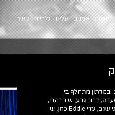
הצוות
אמנים
עלינו
גלרייה
קשר
ק
 במרתון מתחלף בין
עדה, דרור גבע, שיר זהבי,
עמית רוזנברג, ערן מורי, איתי שגב, עדי Eddie כהן, שי